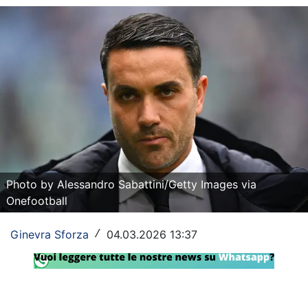
Rassegna Lazio
Social
Calcio
Serie A
Champions League
Europa League
Photo by Alessandro Sabattini/Getty Images via
Altri Sport
Onefootball
Formula 1
Ginevra Sforza
04.03.2026 13:37
/
Tennis
Vela