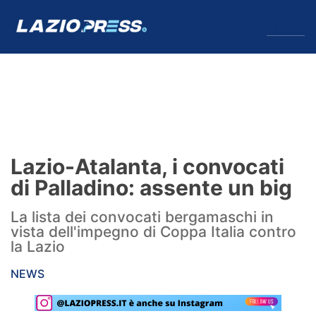
↓
Menu
Lazio
News
Lazio-Atalanta, i convocati
Formello
di Palladino: assente un big
Infortuni
La lista dei convocati bergamaschi in
vista dell'impegno di Coppa Italia contro
Primavera
la Lazio
Calciomercato
NEWS
Lazio Women