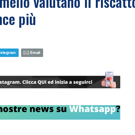
mello valutano il riscatt
nce più
Telegram
Email