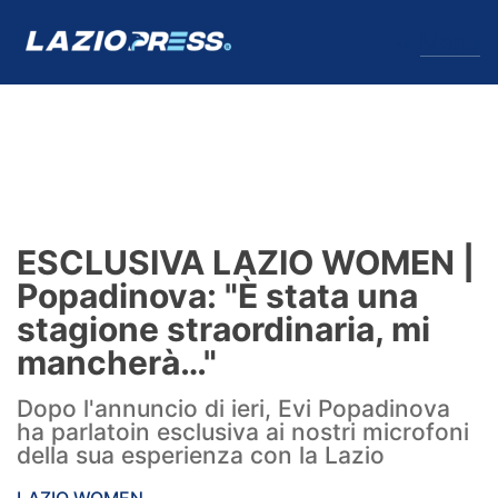
↓
Menu
Lazio
News
ESCLUSIVA LAZIO WOMEN |
Formello
Popadinova: "È stata una
stagione straordinaria, mi
Infortuni
mancherà…"
Primavera
Dopo l'annuncio di ieri, Evi Popadinova
ha parlatoin esclusiva ai nostri microfoni
Calciomercato
della sua esperienza con la Lazio
Lazio Women