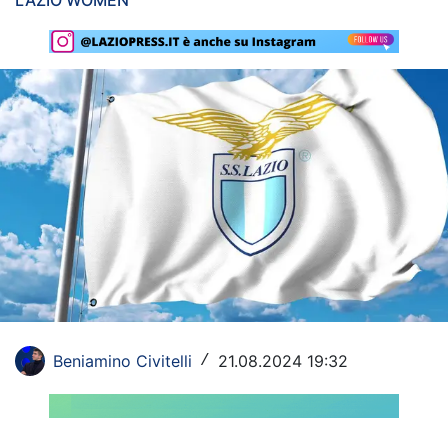
LAZIO WOMEN
Rassegna Lazio
Social
Calcio
Serie A
Champions League
Europa League
Altri Sport
Formula 1
Beniamino Civitelli
21.08.2024 19:32
/
Tennis
Vela