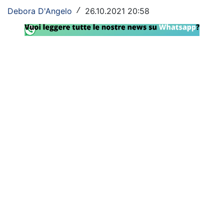
Debora D'Angelo
26.10.2021 20:58
/
Rassegna Lazio
Social
Calcio
Serie A
Champions League
Europa League
Altri Sport
Formula 1
Tennis
Vela