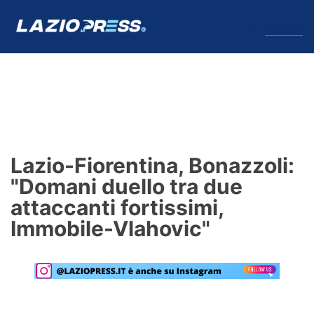
↓
Menu
Lazio
News
Lazio-Fiorentina, Bonazzoli:
Formello
"Domani duello tra due
attaccanti fortissimi,
Infortuni
Immobile-Vlahovic"
Primavera
Calciomercato
Lazio Women