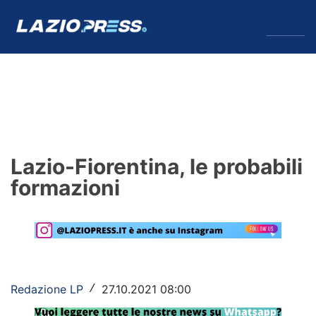
↓
Menu
Lazio
News
Lazio-Fiorentina, le probabili
Formello
formazioni
Infortuni
Primavera
Calciomercato
Redazione LP
27.10.2021 08:00
/
Lazio Women