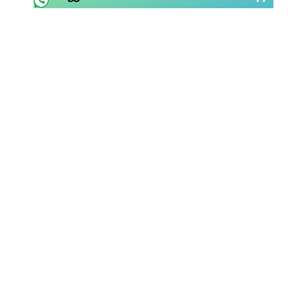
Rassegna Lazio
Social
Calcio
Serie A
Champions League
Europa League
Altri Sport
Formula 1
Tennis
Vela