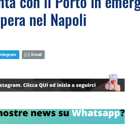
nta con il Porto in emer
spera nel Napoli
Telegram
Email