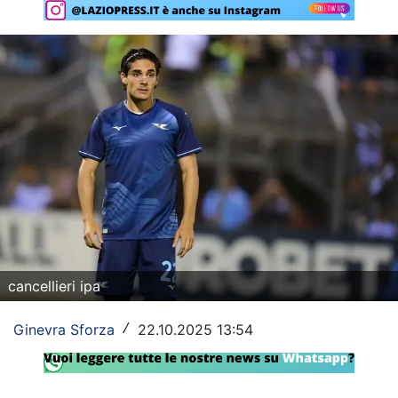
Rassegna Lazio
Social
Calcio
Serie A
Champions League
Europa League
Altri Sport
cancellieri ipa
Formula 1
Ginevra Sforza
22.10.2025 13:54
/
Tennis
Vela