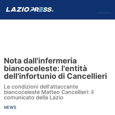
↓
Menu
Lazio
News
Nota dall'infermeria
Formello
biancoceleste: l'entità
dell'infortunio di Cancellieri
Infortuni
Le condizioni dell'attaccante
Primavera
biancoceleste Matteo Cancellieri: il
comunicato della Lazio
Calciomercato
NEWS
Lazio Women