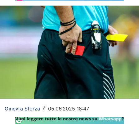
Rassegna Lazio
Social
Calcio
Serie A
Champions League
Europa League
Altri Sport
Formula 1
Ginevra Sforza
05.06.2025 18:47
/
Tennis
Vela