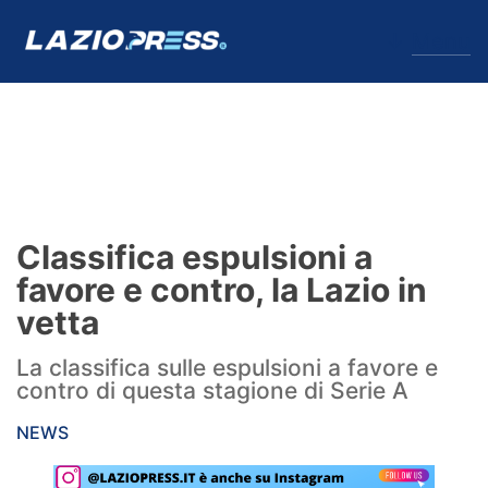
↓
Menu
Lazio
News
Classifica espulsioni a
Formello
favore e contro, la Lazio in
vetta
Infortuni
La classifica sulle espulsioni a favore e
Primavera
contro di questa stagione di Serie A
Calciomercato
NEWS
Lazio Women