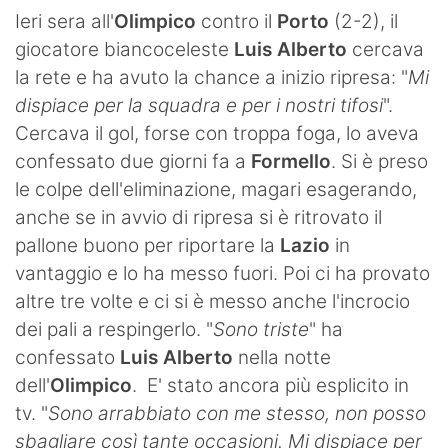
SHOP LAZIO
Ieri sera all'
Olimpico
contro il
Porto
(2-2), il
giocatore biancoceleste
Luis Alberto
cercava
Contatti
la rete e ha avuto la chance a inizio ripresa: "
Mi
dispiace per la squadra e per i nostri tifosi
".
Cercava il gol, forse con troppa foga, lo aveva
confessato due giorni fa a
Formello
. Si è preso
le colpe dell'eliminazione, magari esagerando,
anche se in avvio di ripresa si è ritrovato il
pallone buono per riportare la
Lazio
in
vantaggio e lo ha messo fuori. Poi ci ha provato
altre tre volte e ci si è messo anche l'incrocio
dei pali a respingerlo. "
Sono triste
" ha
confessato
Luis Alberto
nella notte
dell'
Olimpico
. E' stato ancora più esplicito in
tv. "
Sono arrabbiato con me stesso, non posso
sbagliare così tante occasioni. Mi dispiace per