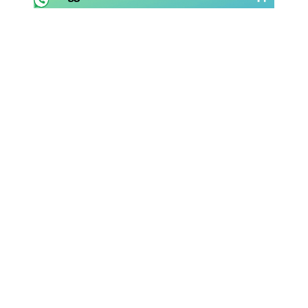
Rassegna Lazio
Social
Calcio
Serie A
Champions League
Europa League
Altri Sport
Formula 1
Tennis
Vela