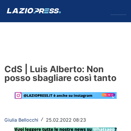
↓
Menu
Lazio
News
CdS | Luis Alberto: Non
Formello
posso sbagliare così tanto
Infortuni
Primavera
Calciomercato
Giulia Bellocchi
25.02.2022 08:23
/
Lazio Women