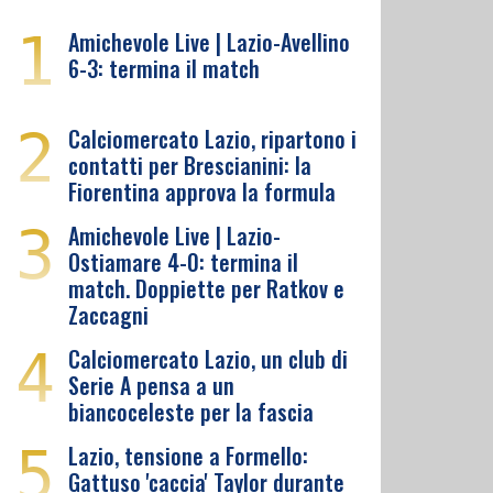
1
Amichevole Live | Lazio-Avellino
6-3: termina il match
2
Calciomercato Lazio, ripartono i
contatti per Brescianini: la
Fiorentina approva la formula
3
Amichevole Live | Lazio-
Ostiamare 4-0: termina il
match. Doppiette per Ratkov e
Zaccagni
4
Calciomercato Lazio, un club di
Serie A pensa a un
biancoceleste per la fascia
5
Lazio, tensione a Formello:
Gattuso 'caccia' Taylor durante