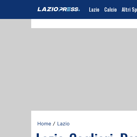
Lazio
Calcio
Altri S
Home
Lazio
/