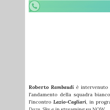
Roberto
Rambaudi
è intervenuto 
l'andamento della squadra bianco
l'incontro
Lazio-Cagliari
, in prog
Dazn
,
Sky
e in streaming su
NOW
.