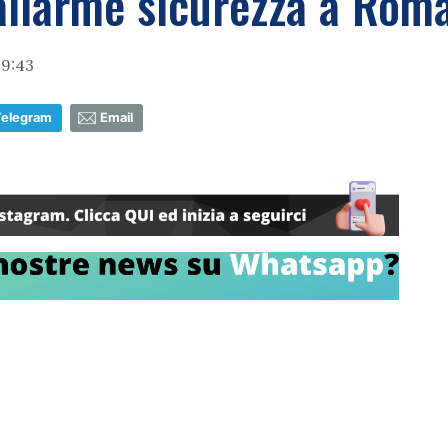
allarme sicurezza a Rom
19:43
Telegram
Email