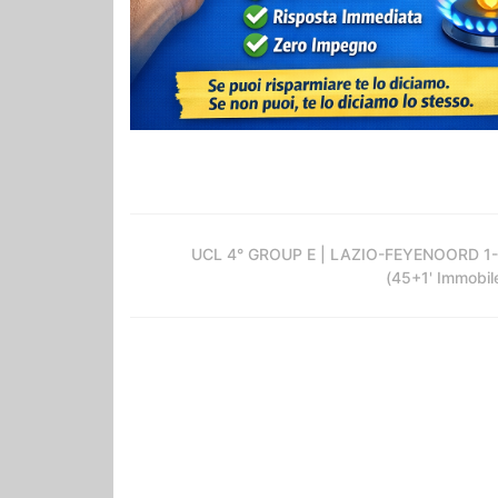
UCL 4° GROUP E | LAZIO-FEYENOORD 1
(45+1' Immobil