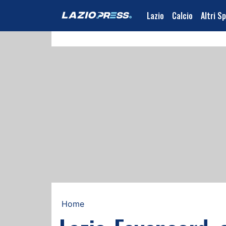
Lazio
Calcio
Altri S
Home