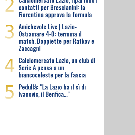
2
Calciomercato Lazio, ripartono i
contatti per Brescianini: la
Fiorentina approva la formula
3
Amichevole Live | Lazio-
Ostiamare 4-0: termina il
match. Doppiette per Ratkov e
Zaccagni
4
Calciomercato Lazio, un club di
Serie A pensa a un
biancoceleste per la fascia
5
Pedullà: "La Lazio ha il sì di
Ivanovic, il Benfica…"