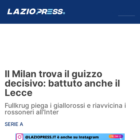
↓
Menu
Lazio
News
Il Milan trova il guizzo
Formello
decisivo: battuto anche il
Lecce
Infortuni
Fullkrug piega i giallorossi e riavvicina i
Primavera
rossoneri all’Inter
Calciomercato
SERIE A
Lazio Women