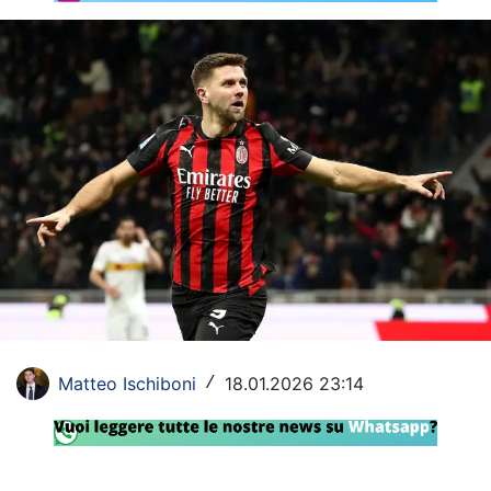
Rassegna Lazio
Social
Calcio
Serie A
Champions League
Europa League
Altri Sport
Formula 1
Matteo Ischiboni
18.01.2026 23:14
/
Tennis
Vela