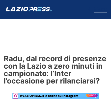
↓
Menu
Lazio
News
Radu, dal record di presenze
Formello
con la Lazio a zero minuti in
campionato: l’Inter
Infortuni
l’occasione per rilanciarsi?
Primavera
Calciomercato
Lazio Women