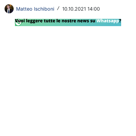
Rassegna Lazio
Matteo Ischiboni
10.10.2021 14:00
/
Social
Calcio
Serie A
Champions League
Europa League
Altri Sport
Formula 1
Tennis
Vela