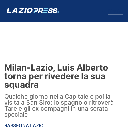
↓
Menu
Lazio
News
Milan-Lazio, Luis Alberto
Formello
torna per rivedere la sua
squadra
Infortuni
Qualche giorno nella Capitale e poi la
Primavera
visita a San Siro: lo spagnolo ritroverà
Tare e gli ex compagni in una serata
Calciomercato
speciale
Lazio Women
RASSEGNA LAZIO