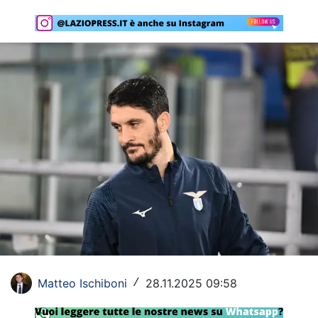
Rassegna Lazio
Social
Calcio
Serie A
Champions League
Europa League
Altri Sport
Formula 1
Tennis
Matteo Ischiboni
28.11.2025 09:58
/
Vela