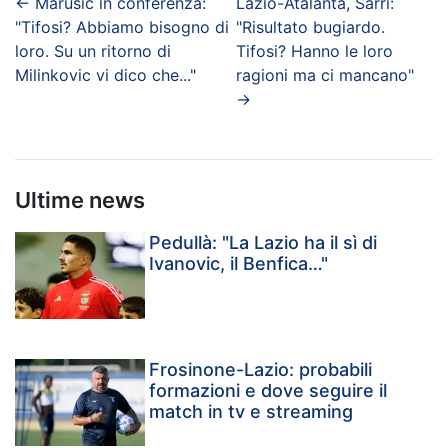
←
Marusic in conferenza:
Lazio-Atalanta, Sarri:
"Tifosi? Abbiamo bisogno di
"Risultato bugiardo.
loro. Su un ritorno di
Tifosi? Hanno le loro
Milinkovic vi dico che..."
ragioni ma ci mancano"
→
Ultime news
Pedullà: "La Lazio ha il sì di
Ivanovic, il Benfica…"
Frosinone-Lazio: probabili
formazioni e dove seguire il
match in tv e streaming