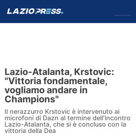
↓
Menu
Lazio
News
Lazio-Atalanta, Krstovic:
Formello
"Vittoria fondamentale,
vogliamo andare in
Infortuni
Champions"
Primavera
Il nerazzurro Krstovic è intervenuto ai
microfoni di Dazn al termine dell'incontro
Calciomercato
Lazio-Atalanta, che si è concluso con la
vittoria della Dea
Lazio Women