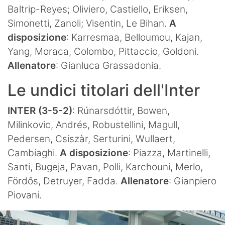
Baltrip-Reyes; Oliviero, Castiello, Eriksen,
Simonetti, Zanoli; Visentin, Le Bihan.
A
disposizione
: Karresmaa, Belloumou, Kajan,
Yang, Moraca, Colombo, Pittaccio, Goldoni.
Allenatore
: Gianluca Grassadonia.
Le undici titolari dell'Inter
INTER (3-5-2)
: Rúnarsdóttir, Bowen,
Milinkovic, Andrés, Robustellini, Magull,
Pedersen, Csiszàr, Serturini, Wullaert,
Cambiaghi.
A disposizione
: Piazza, Martinelli,
Santi, Bugeja, Pavan, Polli, Karchouni, Merlo,
Fördős, Detruyer, Fadda.
Allenatore
: Gianpiero
Piovani.