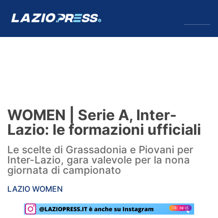
↓
Menu
Lazio
News
WOMEN | Serie A, Inter-
Formello
Lazio: le formazioni ufficiali
Infortuni
Le scelte di Grassadonia e Piovani per
Inter-Lazio, gara valevole per la nona
Primavera
giornata di campionato
Calciomercato
LAZIO WOMEN
Lazio Women