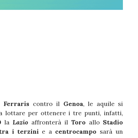
i Ferraris
contro il
Genoa
, le aquile si
ottare per ottenere i tre punti, infatti,
0
la
Lazio
affronterà il
Toro
allo
Stadio
ra i terzini
e a
centrocampo
sarà un