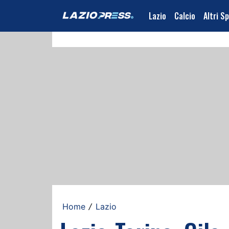
Lazio
Calcio
Altri S
Home
Lazio
/