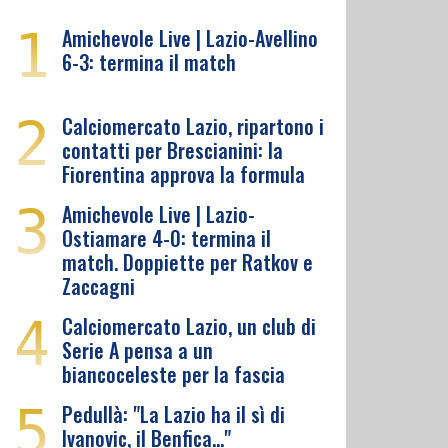
1
Amichevole Live | Lazio-Avellino
6-3: termina il match
2
Calciomercato Lazio, ripartono i
contatti per Brescianini: la
Fiorentina approva la formula
3
Amichevole Live | Lazio-
Ostiamare 4-0: termina il
match. Doppiette per Ratkov e
Zaccagni
4
Calciomercato Lazio, un club di
Serie A pensa a un
biancoceleste per la fascia
5
Pedullà: "La Lazio ha il sì di
Ivanovic, il Benfica…"