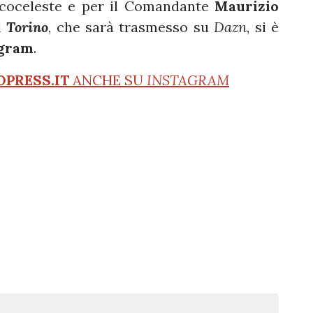
ncoceleste e per il Comandante
Maurizio
il
Torino
, che sarà trasmesso su
Dazn
, si è
gram
.
OPRESS.IT
ANCHE SU
INSTAGRAM