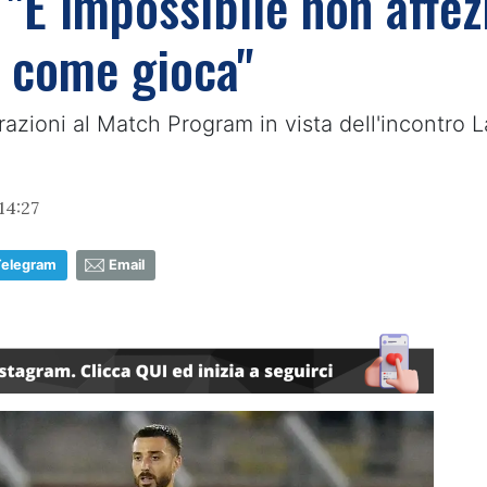
 "È impossibile non affez
 come gioca"
iarazioni al Match Program in vista dell'incontr
14:27
Telegram
Email