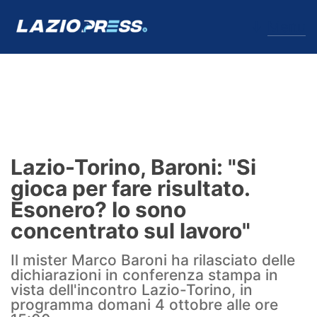
↓
Menu
Lazio
News
Lazio-Torino, Baroni: "Si
Formello
gioca per fare risultato.
Esonero? Io sono
Infortuni
concentrato sul lavoro"
Primavera
Il mister Marco Baroni ha rilasciato delle
dichiarazioni in conferenza stampa in
Calciomercato
vista dell'incontro Lazio-Torino, in
programma domani 4 ottobre alle ore
Lazio Women