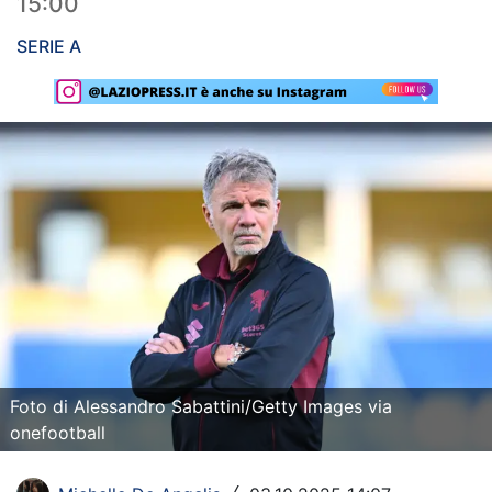
15:00
Rassegna Lazio
SERIE A
Social
Calcio
Serie A
Champions League
Europa League
Altri Sport
Formula 1
Foto di Alessandro Sabattini/Getty Images via
Tennis
onefootball
Vela