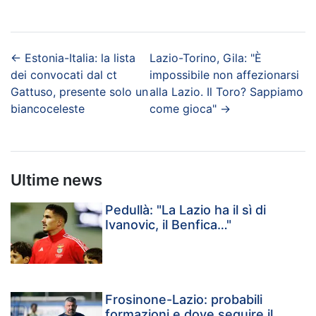
←
Estonia-Italia: la lista
Lazio-Torino, Gila: "È
dei convocati dal ct
impossibile non affezionarsi
Gattuso, presente solo un
alla Lazio. Il Toro? Sappiamo
biancoceleste
come gioca"
→
Ultime news
Pedullà: "La Lazio ha il sì di
Ivanovic, il Benfica…"
Frosinone-Lazio: probabili
formazioni e dove seguire il