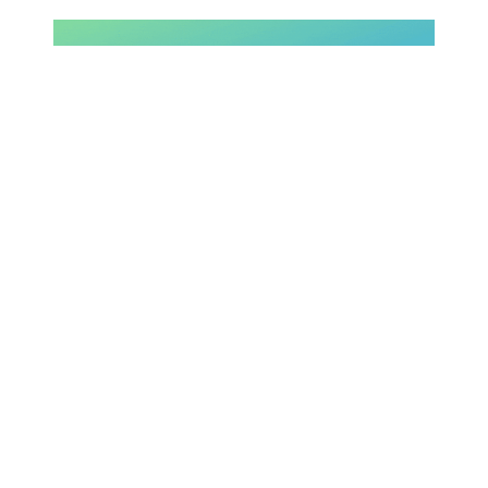
Rassegna Lazio
Social
Calcio
Serie A
Champions League
Europa League
Altri Sport
Formula 1
Tennis
Vela