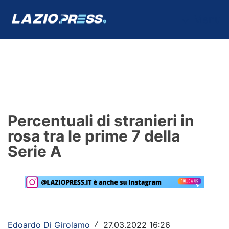
↓
Menu
Lazio
News
Percentuali di stranieri in
Formello
rosa tra le prime 7 della
Serie A
Infortuni
Primavera
Calciomercato
Lazio Women
Edoardo Di Girolamo
27.03.2022 16:26
/