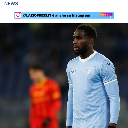
NEWS
Rassegna Lazio
Social
Calcio
Serie A
Champions League
Europa League
Altri Sport
Formula 1
Tennis
Vela