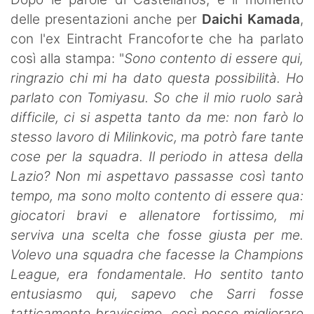
SHOP LAZIO
delle presentazioni anche per
Daichi Kamada
,
con l'ex Eintracht Francoforte che ha parlato
Contatti
così alla stampa: "
Sono contento di essere qui,
ringrazio chi mi ha dato questa possibilità. Ho
parlato con Tomiyasu. So che il mio ruolo sarà
difficile, ci si aspetta tanto da me: non farò lo
stesso lavoro di Milinkovic, ma potrò fare tante
cose per la squadra. Il periodo in attesa della
Lazio? Non mi aspettavo passasse così tanto
tempo, ma sono molto contento di essere qua:
giocatori bravi e allenatore fortissimo, mi
serviva una scelta che fosse giusta per me.
Volevo una squadra che facesse la Champions
League, era fondamentale. Ho sentito tanto
entusiasmo qui, sapevo che Sarri fosse
tatticamente bravissimo, così posso migliorare