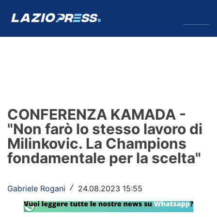
↓
Menu
Lazio
News
CONFERENZA KAMADA -
Formello
"Non farò lo stesso lavoro di
Milinkovic. La Champions
Infortuni
fondamentale per la scelta"
Primavera
Calciomercato
Gabriele Rogani
24.08.2023 15:55
/
Lazio Women