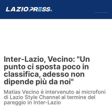
↓
Menu
Lazio
News
Inter-Lazio, Vecino: "Un
Formello
punto ci sposta poco in
classifica, adesso non
Infortuni
dipende più da noi"
Primavera
Matias Vecino è intervenuto ai microfoni
di Lazio Style Channel al termine del
Calciomercato
pareggio in Inter-Lazio
Lazio Women