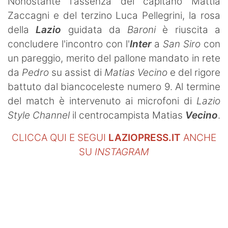
Nonostante l'assenza del capitano Mattia
Zaccagni e del terzino Luca Pellegrini, la rosa
della
Lazio
guidata da
Baroni
è riuscita a
concludere l'incontro con l'
Inter
a
San Siro
con
un pareggio, merito del pallone mandato in rete
da
Pedro
su assist di
Matias Vecino
e del rigore
battuto dal biancoceleste numero 9. Al termine
del match è intervenuto ai microfoni di
Lazio
Style Channel
il centrocampista Matias
Vecino
.
CLICCA QUI E SEGUI
LAZIOPRESS.IT
ANCHE
SU
INSTAGRAM