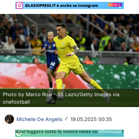
Rassegna Lazio
Social
Calcio
Serie A
Champions League
Europa League
Altri Sport
Photo by Marco Rosi - SS Lazio/Getty Images via
onefootball
Formula 1
Tennis
Michelle De Angelis
19.05.2025 00:35
/
Vela