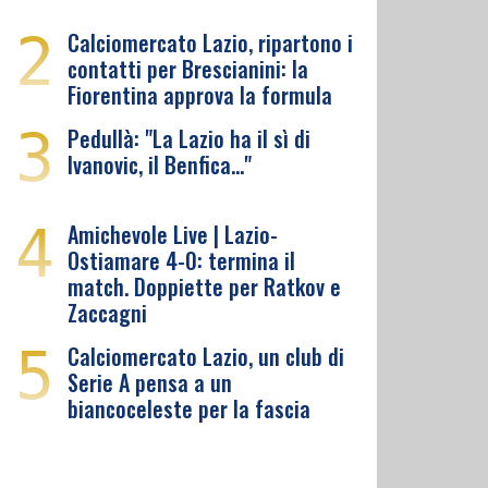
2
Calciomercato Lazio, ripartono i
contatti per Brescianini: la
Fiorentina approva la formula
3
Pedullà: "La Lazio ha il sì di
Ivanovic, il Benfica…"
4
Amichevole Live | Lazio-
Ostiamare 4-0: termina il
match. Doppiette per Ratkov e
Zaccagni
5
Calciomercato Lazio, un club di
Serie A pensa a un
biancoceleste per la fascia