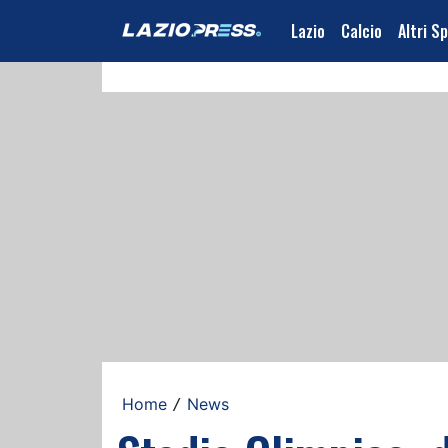
Lazio
Calcio
Altri S
Home
News
/