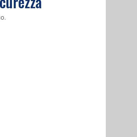
icurezza
co.