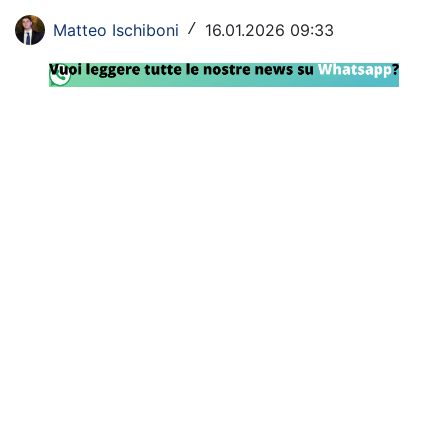
Rassegna Lazio
Matteo Ischiboni
16.01.2026 09:33
/
Social
Calcio
Serie A
Champions League
Europa League
Altri Sport
Formula 1
Tennis
Vela