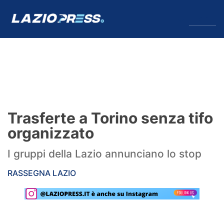
↓
Menu
Lazio
News
Trasferte a Torino senza tifo
Formello
organizzato
Infortuni
I gruppi della Lazio annunciano lo stop
Primavera
RASSEGNA LAZIO
Calciomercato
Lazio Women