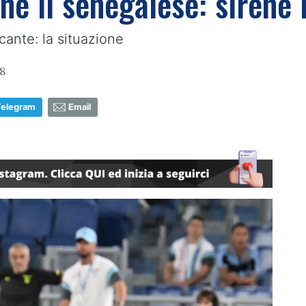
he il senegalese: sirene 
cante: la situazione
58
Telegram
Email