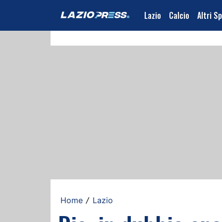
Lazio
Calcio
Altri S
Home
Lazio
/