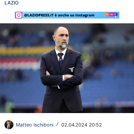
LAZIO
Rassegna Lazio
Social
Calcio
Serie A
Champions League
Europa League
Altri Sport
Formula 1
Tennis
Matteo Ischiboni
02.04.2024 20:52
/
Vela