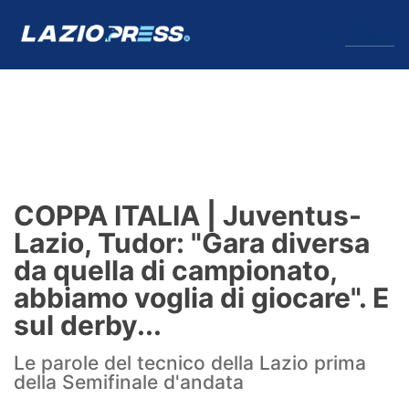
↓
Menu
Lazio
News
COPPA ITALIA | Juventus-
Formello
Lazio, Tudor: "Gara diversa
da quella di campionato,
Infortuni
abbiamo voglia di giocare". E
Primavera
sul derby...
Calciomercato
Le parole del tecnico della Lazio prima
della Semifinale d'andata
Lazio Women