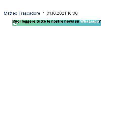
Rassegna Lazio
Matteo Frascadore
01.10.2021 16:00
/
Social
Calcio
Serie A
Champions League
Europa League
Altri Sport
Formula 1
Tennis
Vela