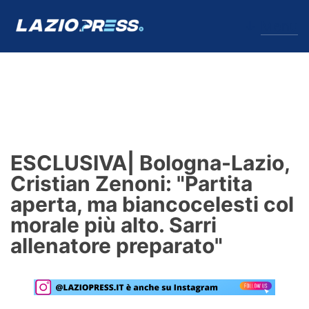
↓
Menu
Lazio
News
ESCLUSIVA| Bologna-Lazio,
Formello
Cristian Zenoni: "Partita
aperta, ma biancocelesti col
Infortuni
morale più alto. Sarri
Primavera
allenatore preparato"
Calciomercato
Lazio Women