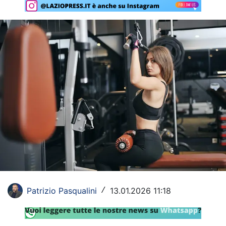
Rassegna Lazio
Social
Calcio
Serie A
Champions League
Europa League
Altri Sport
Formula 1
Patrizio Pasqualini
13.01.2026 11:18
Tennis
/
Vela