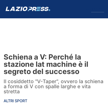
↓
Menu
Lazio
News
Schiena a V: Perché la
Formello
stazione lat machine è il
segreto del successo
Infortuni
Il cosiddetto "V-Taper", ovvero la schiena
Primavera
a forma di V con spalle larghe e vita
stretta
Calciomercato
ALTRI SPORT
Lazio Women