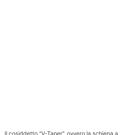
SHOP LAZIO
Contatti
Il cosiddetto "V-Taper", ovvero la schiena a