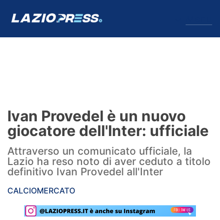
↓
Menu
Lazio
News
Ivan Provedel è un nuovo
Formello
giocatore dell'Inter: ufficiale
Infortuni
Attraverso un comunicato ufficiale, la
Lazio ha reso noto di aver ceduto a titolo
Primavera
definitivo Ivan Provedel all'Inter
Calciomercato
CALCIOMERCATO
Lazio Women