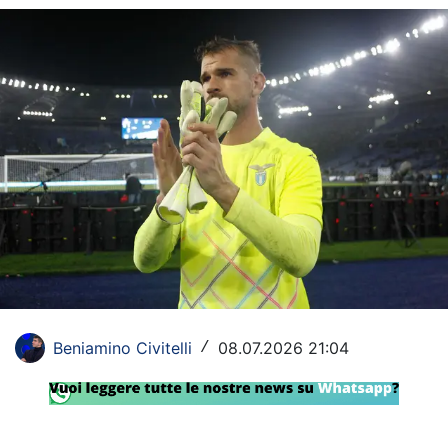
Rassegna Lazio
Social
Calcio
Serie A
Champions League
Europa League
Altri Sport
Formula 1
Beniamino Civitelli
08.07.2026 21:04
/
Tennis
Vela