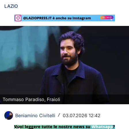
LAZIO
Rassegna Lazio
Social
Calcio
Serie A
Champions League
Europa League
Altri Sport
Formula 1
Tommaso Paradiso, Fraioli
Tennis
Beniamino Civitelli
03.07.2026 12:42
/
Vela