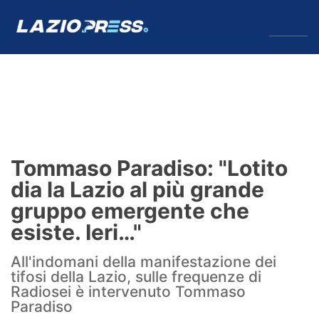
↓
Menu
Lazio
News
Tommaso Paradiso: "Lotito
Formello
dia la Lazio al più grande
gruppo emergente che
Infortuni
esiste. Ieri…"
Primavera
All'indomani della manifestazione dei
tifosi della Lazio, sulle frequenze di
Calciomercato
Radiosei è intervenuto Tommaso
Paradiso
Lazio Women