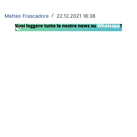
Rassegna Lazio
Matteo Frascadore
22.12.2021 18:38
/
Social
Calcio
Serie A
Champions League
Europa League
Altri Sport
Formula 1
Tennis
Vela