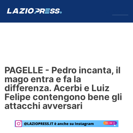
↓
Menu
Lazio
News
PAGELLE - Pedro incanta, il
Formello
mago entra e fa la
differenza. Acerbi e Luiz
Infortuni
Felipe contengono bene gli
Primavera
attacchi avversari
Calciomercato
Lazio Women