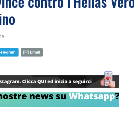
 vince contro l'Hellas Ve
ino
06
Telegram
Email