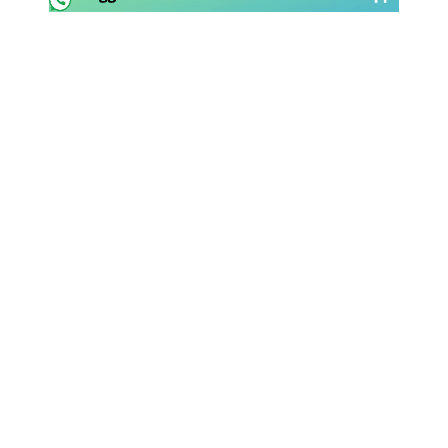
Rassegna Lazio
Social
Calcio
Serie A
Champions League
Europa League
Altri Sport
Formula 1
Tennis
Vela