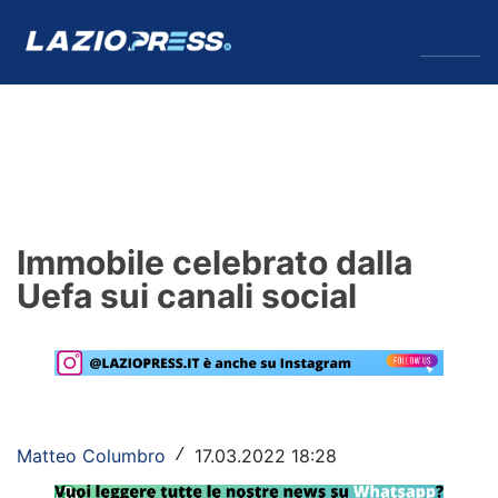
↓
Menu
Lazio
News
Immobile celebrato dalla
Formello
Uefa sui canali social
Infortuni
Primavera
Calciomercato
Matteo Columbro
17.03.2022 18:28
/
Lazio Women