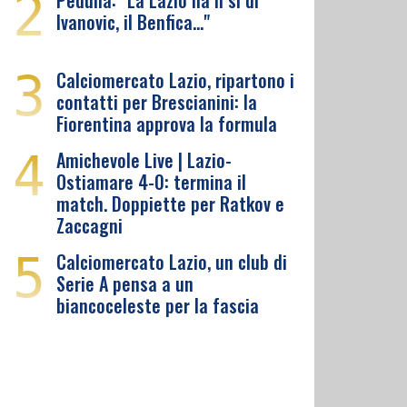
2
Pedullà: "La Lazio ha il sì di
Ivanovic, il Benfica…"
3
Calciomercato Lazio, ripartono i
contatti per Brescianini: la
Fiorentina approva la formula
4
Amichevole Live | Lazio-
Ostiamare 4-0: termina il
match. Doppiette per Ratkov e
Zaccagni
5
Calciomercato Lazio, un club di
Serie A pensa a un
biancoceleste per la fascia