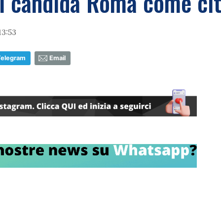
i candida Roma come cit
13:53
Telegram
Email