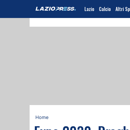
Lazio
Calcio
Altri S
Home