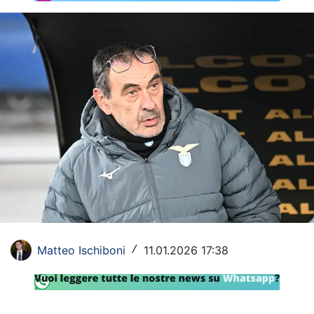
Rassegna Lazio
Social
Calcio
Serie A
Champions League
Europa League
Altri Sport
Formula 1
Matteo Ischiboni
11.01.2026 17:38
/
Tennis
Vela