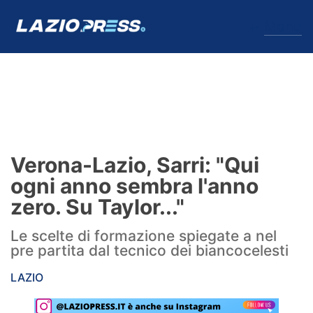
↓
Menu
Lazio
News
Verona-Lazio, Sarri: "Qui
Formello
ogni anno sembra l'anno
zero. Su Taylor..."
Infortuni
Le scelte di formazione spiegate a nel
Primavera
pre partita dal tecnico dei biancocelesti
Calciomercato
LAZIO
Lazio Women