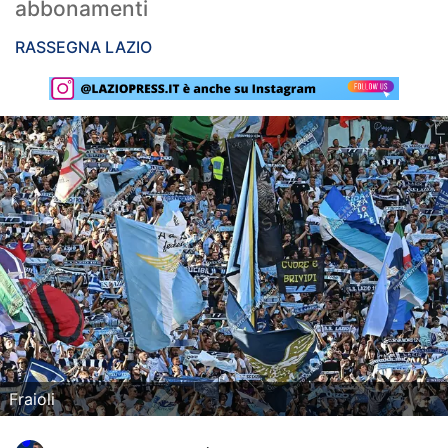
abbonamenti
Rassegna Lazio
RASSEGNA LAZIO
Social
Calcio
Serie A
Champions League
Europa League
Altri Sport
Formula 1
Tennis
Fraioli
Vela