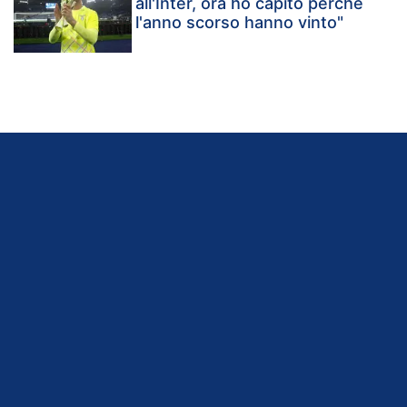
all'Inter, ora ho capito perché
l'anno scorso hanno vinto"