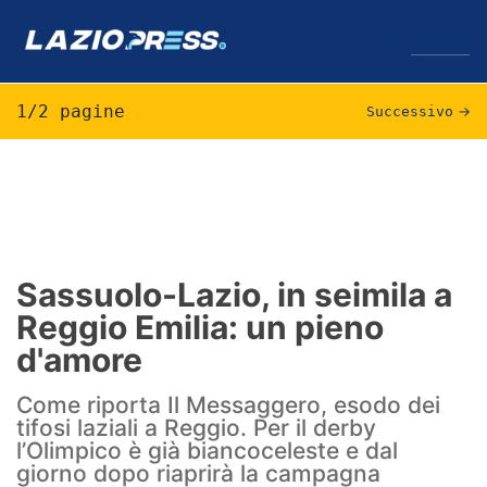
↓
Menu
1/2 pagine
Successivo
→
Lazio
News
Formello
Sassuolo-Lazio, in seimila a
Reggio Emilia: un pieno
Infortuni
d'amore
Primavera
Come riporta Il Messaggero, esodo dei
Calciomercato
tifosi laziali a Reggio. Per il derby
l’Olimpico è già biancoceleste e dal
Lazio Women
giorno dopo riaprirà la campagna