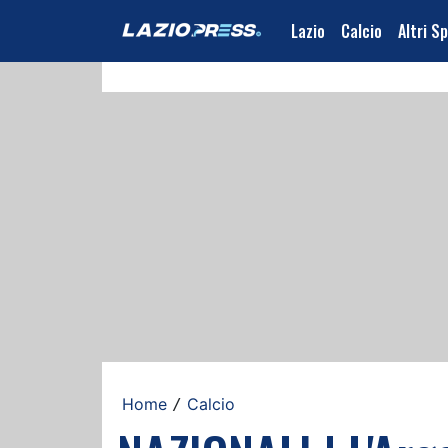
Lazio
Calcio
Altri S
Home
Calcio
/