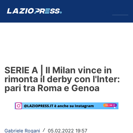
↓
Menu
Lazio
News
SERIE A | Il Milan vince in
Formello
rimonta il derby con l'Inter:
pari tra Roma e Genoa
Infortuni
Primavera
Calciomercato
Lazio Women
Gabriele Rogani
05.02.2022 19:57
/