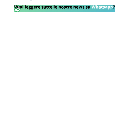
Rassegna Lazio
Social
Calcio
Serie A
Champions League
Europa League
Altri Sport
Formula 1
Tennis
Vela