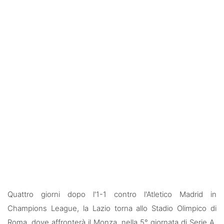
Rassegna Lazio
Social
Calcio
Serie A
Champions League
Europa League
Altri Sport
Formula 1
Tennis
Quattro giorni dopo l'1-1 contro l'Atletico Madrid in
Champions League, la Lazio torna allo Stadio Olimpico di
Vela
Roma, dove affronterà il Monza, nella 5° giornata di Serie A.