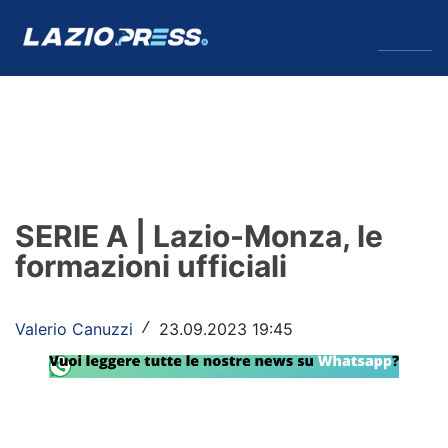
↓
Menu
Lazio
News
SERIE A | Lazio-Monza, le
Formello
formazioni ufficiali
Infortuni
Valerio Canuzzi
23.09.2023 19:45
/
Primavera
Calciomercato
Lazio Women