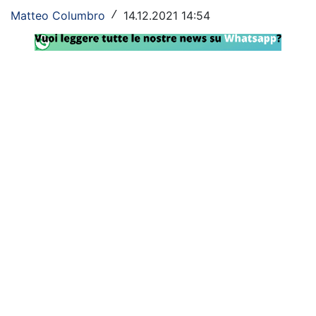
Matteo Columbro
14.12.2021 14:54
/
Rassegna Lazio
Social
Calcio
Serie A
Champions League
Europa League
Altri Sport
Formula 1
Tennis
Vela