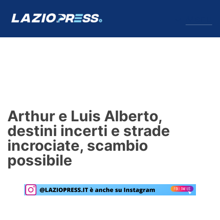
↓
Menu
Lazio
News
Arthur e Luis Alberto,
Formello
destini incerti e strade
incrociate, scambio
Infortuni
possibile
Primavera
Calciomercato
Lazio Women