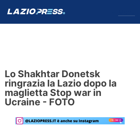
↓
Menu
Lazio
News
Lo Shakhtar Donetsk
Formello
ringrazia la Lazio dopo la
maglietta Stop war in
Infortuni
Ucraine - FOTO
Primavera
Calciomercato
Lazio Women