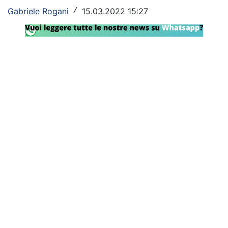
Gabriele Rogani
15.03.2022 15:27
/
Rassegna Lazio
Social
Calcio
Serie A
Champions League
Europa League
Altri Sport
Formula 1
Tennis
Vela