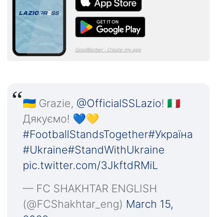
🇺🇦 Grazie,
@OfficialSSLazio
! 🇮🇹
Дякуємо! 💙💛
#FootballStandsTogether
#Україна
#Ukraine
#StandWithUkraine
pic.twitter.com/3JkftdRMiL
— FC SHAKHTAR ENGLISH
(@FCShakhtar_eng)
March 15,