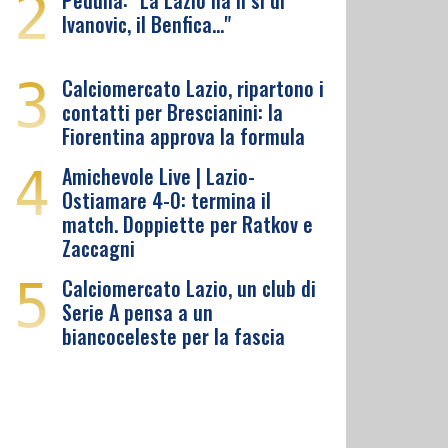
2
Pedullà: "La Lazio ha il sì di
Ivanovic, il Benfica…"
3
Calciomercato Lazio, ripartono i
contatti per Brescianini: la
Fiorentina approva la formula
4
Amichevole Live | Lazio-
Ostiamare 4-0: termina il
match. Doppiette per Ratkov e
Zaccagni
5
Calciomercato Lazio, un club di
Serie A pensa a un
biancoceleste per la fascia