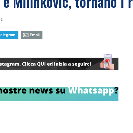
 e Milinkovic, tornano i r
00
Telegram
Email