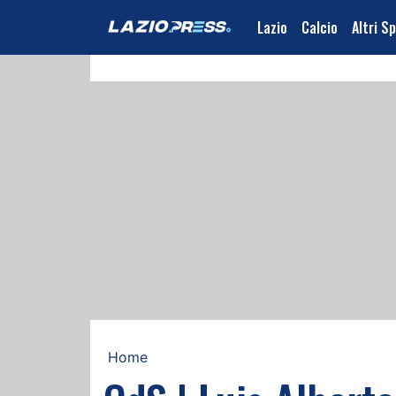
Lazio
Calcio
Altri S
Home