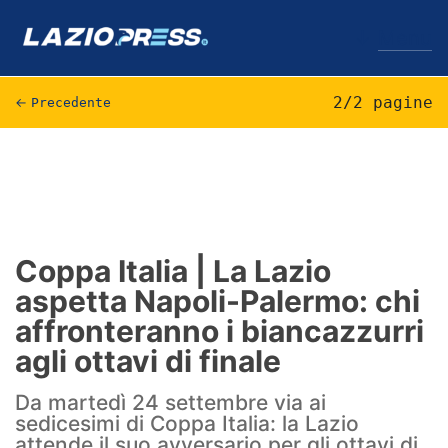
↓
Menu
2/2 pagine
←
Precedente
Lazio
News
Formello
Coppa Italia | La Lazio
aspetta Napoli-Palermo: chi
Infortuni
affronteranno i biancazzurri
Primavera
agli ottavi di finale
Calciomercato
Da martedì 24 settembre via ai
sedicesimi di Coppa Italia: la Lazio
Lazio Women
attende il suo avversario per gli ottavi di