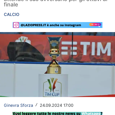
finale
Rassegna Lazio
CALCIO
Social
Calcio
Serie A
Champions League
Europa League
Altri Sport
Formula 1
Tennis
Ginevra Sforza
24.09.2024 17:00
/
Vela