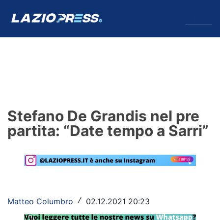
↓
Menu
Lazio
News
Stefano De Grandis nel pre
Formello
partita: “Date tempo a Sarri”
Infortuni
Primavera
Calciomercato
Matteo Columbro
02.12.2021 20:23
/
Lazio Women