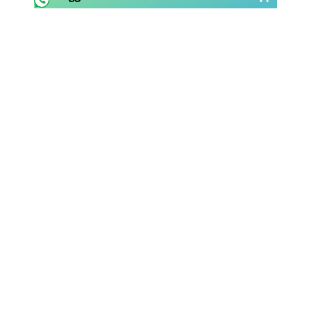
Rassegna Lazio
Social
Calcio
Serie A
Champions League
Europa League
Altri Sport
Formula 1
Tennis
Vela