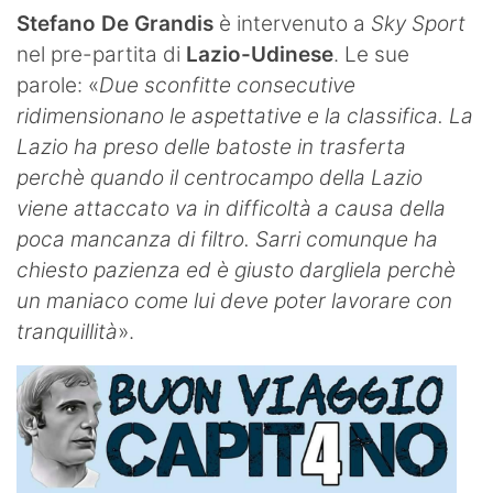
SHOP LAZIO
Stefano De Grandis
è intervenuto a
Sky Sport
nel pre-partita di
Lazio-Udinese
. Le sue
Contatti
parole: «
Due sconfitte consecutive
ridimensionano le aspettative e la classifica. La
Lazio ha preso delle batoste in trasferta
perchè quando il centrocampo della Lazio
viene attaccato va in difficoltà a causa della
poca mancanza di filtro. Sarri comunque ha
chiesto pazienza ed è giusto dargliela perchè
un maniaco come lui deve poter lavorare con
tranquillità
».