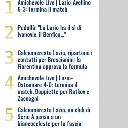
1
Amichevole Live | Lazio-Avellino
6-3: termina il match
2
Pedullà: "La Lazio ha il sì di
Ivanovic, il Benfica…"
3
Calciomercato Lazio, ripartono i
contatti per Brescianini: la
Fiorentina approva la formula
4
Amichevole Live | Lazio-
Ostiamare 4-0: termina il
match. Doppiette per Ratkov e
Zaccagni
5
Calciomercato Lazio, un club di
Serie A pensa a un
biancoceleste per la fascia