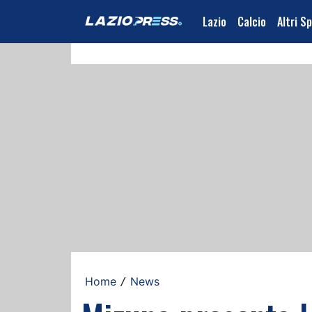
Lazio
Calcio
Altri S
Home
News
/