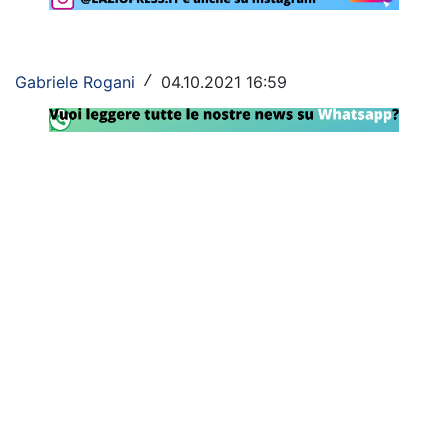
Rassegna Lazio
Social
Gabriele Rogani
04.10.2021 16:59
/
Calcio
Serie A
Champions League
Europa League
Altri Sport
Formula 1
Tennis
Vela