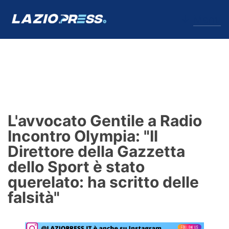
↓
Menu
Lazio
News
L'avvocato Gentile a Radio
Formello
Incontro Olympia: "Il
Direttore della Gazzetta
Infortuni
dello Sport è stato
Primavera
querelato: ha scritto delle
falsità"
Calciomercato
Lazio Women