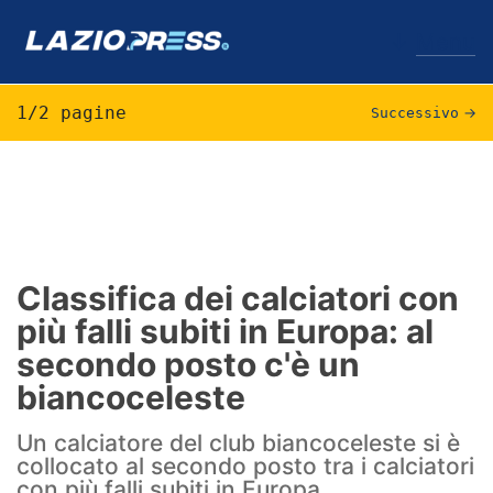
↓
Menu
1/2 pagine
Successivo
→
Lazio
News
Formello
Classifica dei calciatori con
più falli subiti in Europa: al
Infortuni
secondo posto c'è un
Primavera
biancoceleste
Calciomercato
Un calciatore del club biancoceleste si è
collocato al secondo posto tra i calciatori
Lazio Women
con più falli subiti in Europa