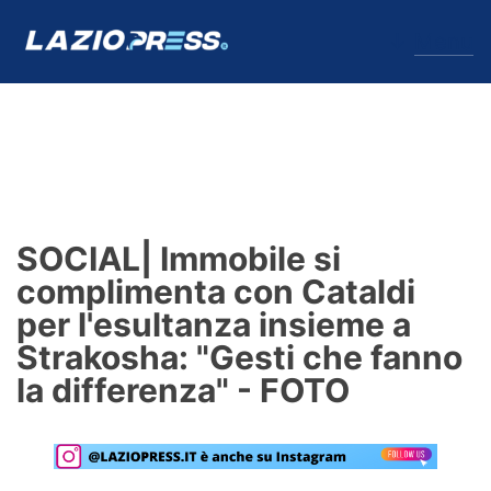
↓
Menu
Lazio
News
SOCIAL| Immobile si
Formello
complimenta con Cataldi
per l'esultanza insieme a
Infortuni
Strakosha: "Gesti che fanno
Primavera
la differenza" - FOTO
Calciomercato
Lazio Women