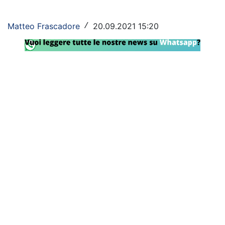
Rassegna Lazio
Matteo Frascadore
20.09.2021 15:20
/
Social
Calcio
Serie A
Champions League
Europa League
Altri Sport
Formula 1
Tennis
Vela