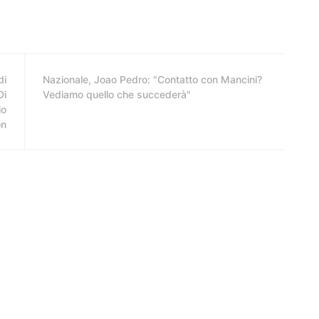
di
Nazionale, Joao Pedro: "Contatto con Mancini?
Di
Vediamo quello che succederà"
io
on