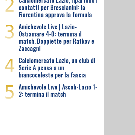
2
Calciomercato Lazio, ripartono i
contatti per Brescianini: la
Fiorentina approva la formula
3
Amichevole Live | Lazio-
Ostiamare 4-0: termina il
match. Doppiette per Ratkov e
Zaccagni
4
Calciomercato Lazio, un club di
Serie A pensa a un
biancoceleste per la fascia
5
Amichevole Live | Ascoli-Lazio 1-
2: termina il match