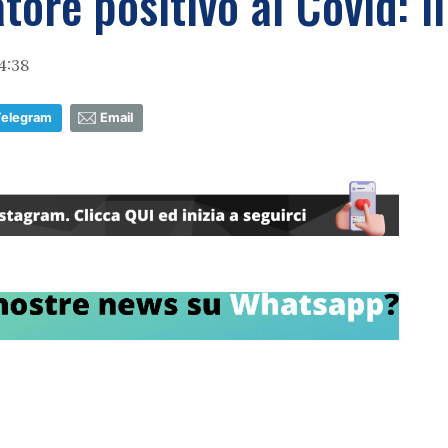
atore positivo al Covid: 
4:38
Telegram
Email