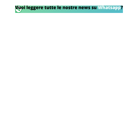
Rassegna Lazio
Social
Calcio
Serie A
Champions League
Europa League
Altri Sport
Formula 1
Tennis
Vela