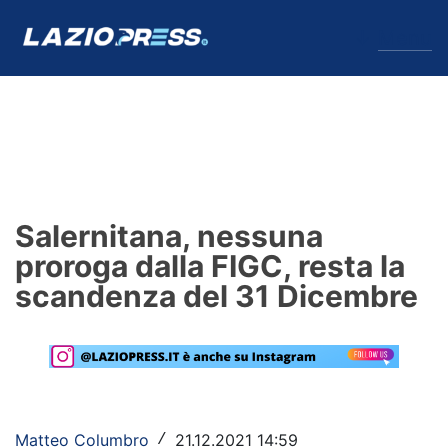
↓
Menu
Lazio
News
Salernitana, nessuna
Formello
proroga dalla FIGC, resta la
scandenza del 31 Dicembre
Infortuni
Primavera
Calciomercato
Lazio Women
Matteo Columbro
21.12.2021 14:59
/